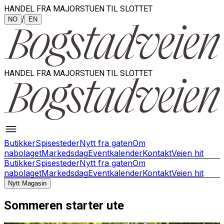
HANDEL FRA MAJORSTUEN TIL SLOTTET
/
NO
EN
HANDEL FRA MAJORSTUEN TIL SLOTTET
Butikker
Spisesteder
Nytt fra gaten
Om
nabolaget
Markedsdag
Eventkalender
Kontakt
Veien hit
Butikker
Spisesteder
Nytt fra gaten
Om
nabolaget
Markedsdag
Eventkalender
Kontakt
Veien hit
Nytt Magasin
Sommeren starter ute