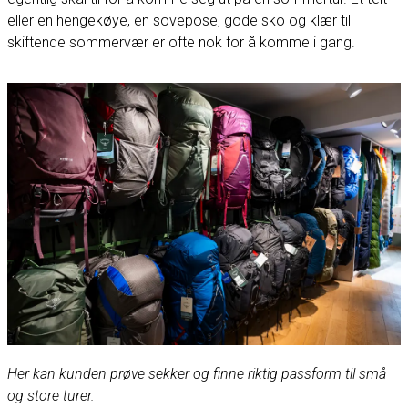
eller en hengekøye, en sovepose, gode sko og klær til
skiftende sommervær er ofte nok for å komme i gang.
Her kan kunden prøve sekker og finne riktig passform til små
og store turer.