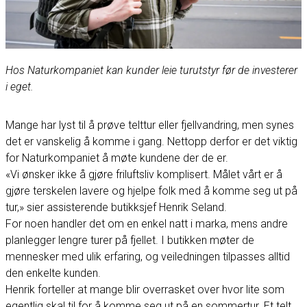
Hos Naturkompaniet kan kunder leie turutstyr før de investerer
i eget.
Mange har lyst til å prøve telttur eller fjellvandring, men synes
det er vanskelig å komme i gang. Nettopp derfor er det viktig
for Naturkompaniet å møte kundene der de er.
«Vi ønsker ikke å gjøre friluftsliv komplisert. Målet vårt er å
gjøre terskelen lavere og hjelpe folk med å komme seg ut på
tur,» sier assisterende butikksjef Henrik Seland.
For noen handler det om en enkel natt i marka, mens andre
planlegger lengre turer på fjellet. I butikken møter de
mennesker med ulik erfaring, og veiledningen tilpasses alltid
den enkelte kunden.
Henrik forteller at mange blir overrasket over hvor lite som
egentlig skal til for å komme seg ut på en sommertur. Et telt