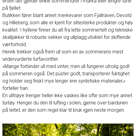
enten det gjelder enkle sommerturer i marka eller lengre turer
på fjellet.
Butikken fører blant annet merkevarer som Fjällräven, Devold
og Hilleberg, som alle er kjent for slitesterke produkter og høy
kvalitet. I hyllene finner du alt fra lette sommertelt og tekniske
skalljakker til robuste sekker og ullplagg utviklet for skiftende
værforhold.
Henrik trekker også frem ull som en av sommerens mest
undervurderte turfavoritter.
«Mange forbinder ull med vinter, men ull fungerer utrolig godt
på sommeren også. Det puster godt, transporterer fuktighet
og holder seg friskt mye lenger enn syntetiske materialer,»
forteller han.
En ulltrøye trenger heller ikke vaskes like ofte som mye annet
turtøy. Henger du den til lufting i solen, gjerne over bardunen
på teltet, er den som regel klar til bruk igjen neste morgen.