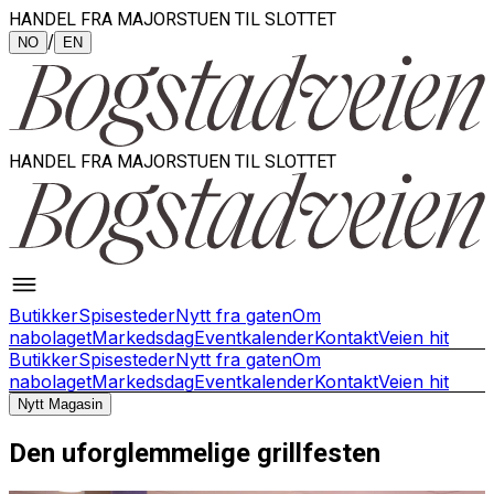
HANDEL FRA MAJORSTUEN TIL SLOTTET
/
NO
EN
HANDEL FRA MAJORSTUEN TIL SLOTTET
Butikker
Spisesteder
Nytt fra gaten
Om
nabolaget
Markedsdag
Eventkalender
Kontakt
Veien hit
Butikker
Spisesteder
Nytt fra gaten
Om
nabolaget
Markedsdag
Eventkalender
Kontakt
Veien hit
Nytt Magasin
Den uforglemmelige grillfesten