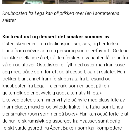
Knubbosten fra Lega kan bli prikken over i'en i sommerens
salat
er
Kortreist ost og dessert det smaker sommer av
Ostedisken er en liten destinasjon i seg selv, og her trekker
Linda fram chèvre som en personlig sommer-favoritt. Geitene
har ikke melk hele året, så den ferskeste varianten får man fra
våren og utover. Ostedisken er fylt med oster man kan kose
seg med, både som forrett og til dessert, samt i salater. Hun
trekker blant annet fram fersk burrata fra Lillesand og
knubbosten fra Lega i Telemark, som er laget på ren
geitemelk og er et «veldig godt alternativ til feta».
Like ved ostedisken finner vi hylle på hylle med glass fulle av
marmelade, mandler og syltede frukter fra Italia, som Linda
sier smaker «som sommer på boks». Hun kan også fortelle at
de har fersk ramsløk og asparges fra Hvasser, samt deilig
ferskt surdeigsbrød fra Åpent Bakeri, som kan komplettere